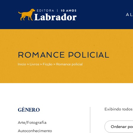
A L
ROMANCE POLICIAL
Início
»
Livros
»
Ficção
»
Romance policial
GÊNERO
Exibindo todos 
Arte/Fotografia
Autoconhecimento