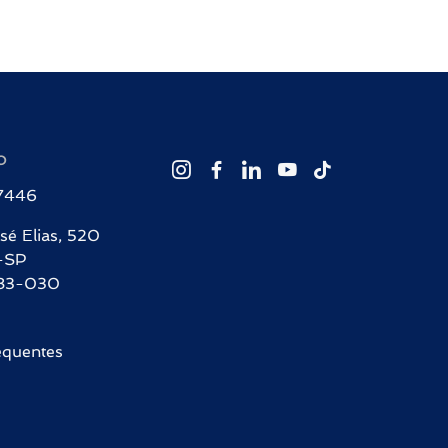
O
-7446
sé Elias, 520
-SP
83-030
equentes