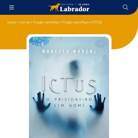
Início
»
Livros
»
Ficção científica
»
Ficção científica
»
ICTUS