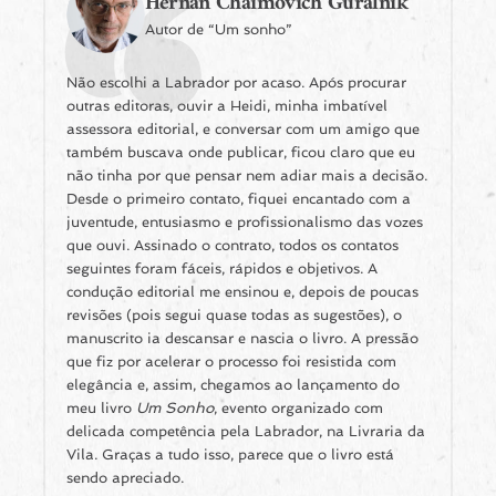
Hernan Chaimovich Guralnik
Autor de “Um sonho”
Não escolhi a Labrador por acaso. Após procurar
outras editoras, ouvir a Heidi, minha imbatível
assessora editorial, e conversar com um amigo que
também buscava onde publicar, ficou claro que eu
não tinha por que pensar nem adiar mais a decisão.
Desde o primeiro contato, fiquei encantado com a
juventude, entusiasmo e profissionalismo das vozes
que ouvi. Assinado o contrato, todos os contatos
seguintes foram fáceis, rápidos e objetivos. A
condução editorial me ensinou e, depois de poucas
revisões (pois segui quase todas as sugestões), o
manuscrito ia descansar e nascia o livro. A pressão
que fiz por acelerar o processo foi resistida com
elegância e, assim, chegamos ao lançamento do
meu livro
Um Sonho
, evento organizado com
delicada competência pela Labrador, na Livraria da
Vila. Graças a tudo isso, parece que o livro está
sendo apreciado.