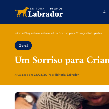
A L
Início
»
Blog
»
Geral
»
Geral
»
Um Sorriso para Crianças Refugiadas
Geral
Um Sorriso para Crian
Atualizado em
23/03/2017
por
Editorial Labrador