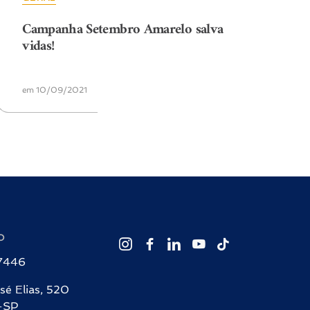
Campanha Setembro Amarelo salva
vidas!
em 10/09/2021
O
-7446
sé Elias, 520
-SP