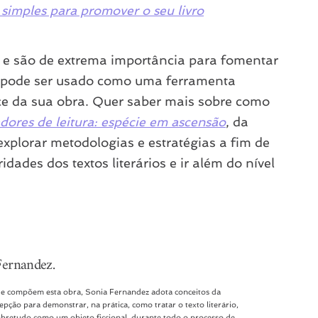
simples para promover o seu livro
os e são de extrema importância para fomentar
r, pode ser usado como uma ferramenta
ce da sua obra. Quer saber mais sobre como
ores de leitura: espécie em ascensão
, da
xplorar metodologias e estratégias a fim de
ridades dos textos literários e ir além do nível
Fernandez.
ue compõem esta obra, Sonia Fernandez adota conceitos da
epção para demonstrar, na prática, como tratar o texto literário,
bretudo como um objeto ficcional, durante todo o processo de