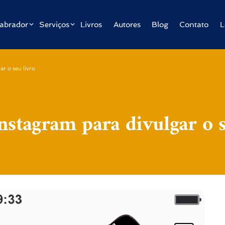
abrador
Serviços
Livros
Autores
Blog
Contato
L
ar o seu livro
nstagram para divulgar o s