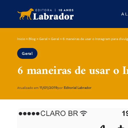
A L
Início
»
Blog
»
Geral
»
Geral
»
6 maneiras de usar o Instagram para divulg
Geral
6 maneiras de usar o I
Atualizado em
11/01/2019
por
Editorial Labrador