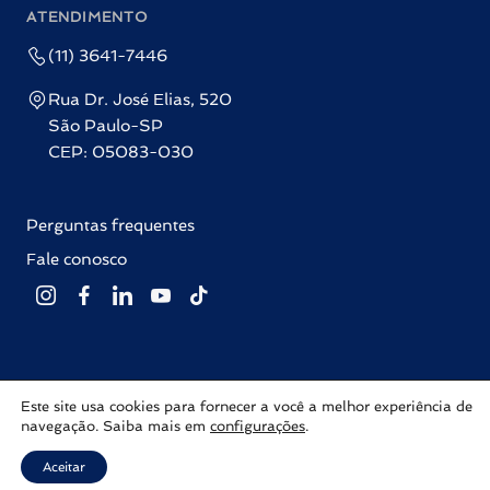
ATENDIMENTO
(11) 3641-7446
Rua Dr. José Elias, 520
São Paulo-SP
CEP: 05083-030
Perguntas frequentes
Fale conosco
Este site usa cookies para fornecer a você a melhor experiência de
Editora Labrador © 2026 Todos os direitos reservados |
Política de
navegação. Saiba mais em
configurações
.
privacidade
Com ♥ por
Inovalize
Aceitar