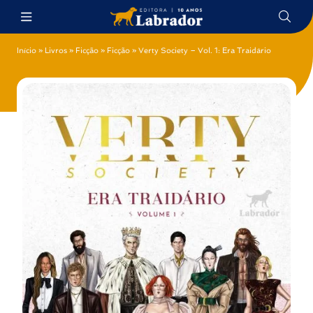
Início
»
Livros
»
Ficção
»
Ficção
»
Verty Society – Vol. 1: Era Traidário