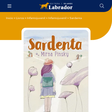
Início
»
Livros
»
Infantojuvenil
»
Infantojuvenil
»
Sardenta