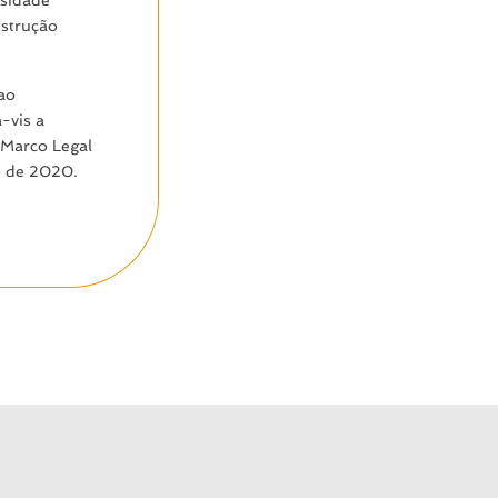
nstrução
ao
-vis a
 Marco Legal
ho de 2020.