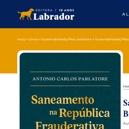
A L
Início
»
Livros
»
Sustentabilidade/Meio Ambiente
»
Sustentabilidade/Mei
His
S
B
Au