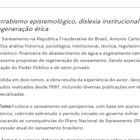
trabismo epistemológico, dislexia institucional
generação ética
 Saneamento na República Frauderativa do Brasil, Antonio Carlo
liza análise histórica, sociológica, institucional, técnica, regulatóri
onômico-financeira do abastecimento de água e esgotamento sani
resenta propostas de regeneração do saneamento, dando especial
uação do Poder Público e do setor privado.
vidida em dois tomos, a obra resulta da experiência do autor, dec
tudos realizados desde 1997, incluindo diversas publicações em re
ecializadas.
Tomo I
coloca o saneamento em perspectiva, com base em acerv
stórico, cobrindo sobretudo o período iniciado no governo milita
stacando as consequências do Plano Nacional de Saneamento (Pl
pressão atual do saneamento brasileiro.
 Tomo II o autor se debruça de maneira propositiva sobre a nece