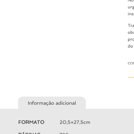
ur
ins
Tr
ob
pr
do
CO
Informação adicional
FORMATO
20,5×27,5cm