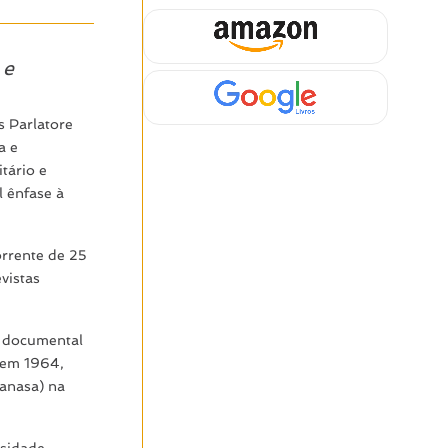
 e
s Parlatore
a e
tário e
 ênfase à
orrente de 25
vistas
o documental
r em 1964,
anasa) na
ssidade