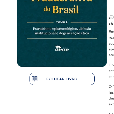
Es
de
Em
rea
ec
ap
at
Di
es
esp
FOLHEAR LIVRO
O
hi
de
ex
No