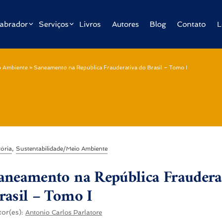
abrador
Serviços
Livros
Autores
Blog
Contato
L
o Ambiente
»
Saneamento na República Frauderativa do Brasil – Tomo I
,
tória
Sustentabilidade/Meio Ambiente
aneamento na República Fraudera
rasil – Tomo I
tor(es):
Antonio Carlos Parlatore