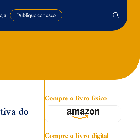
oja
Publique conosco
Compre o livro físico
tiva do
Compre o livro digital