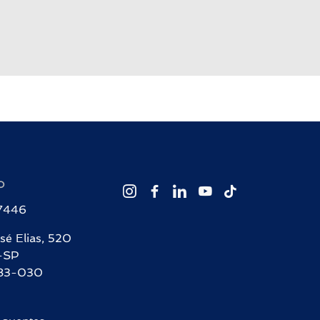
O
-7446
sé Elias, 520
-SP
83-030