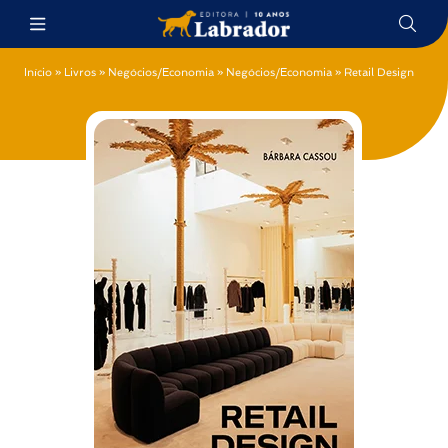
Início
»
Livros
»
Negócios/Economia
»
Negócios/Economia
»
Retail Design