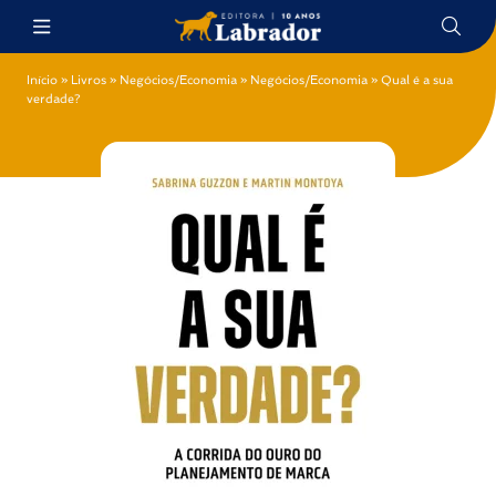
Início
»
Livros
»
Negócios/Economia
»
Negócios/Economia
»
Qual é a sua
verdade?