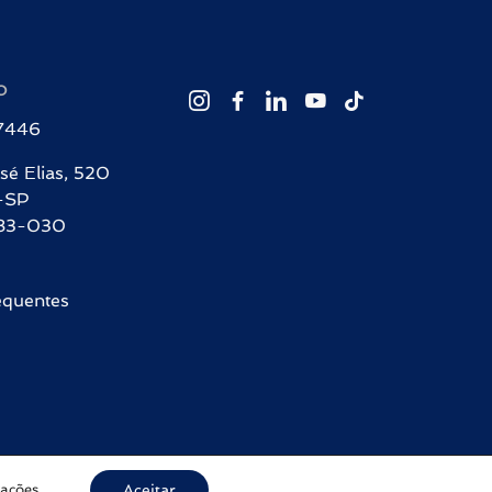
O
-7446
sé Elias, 520
-SP
83-030
equentes
rações
.
Aceitar