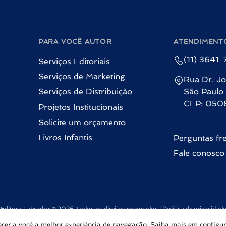
PARA VOCÊ AUTOR
ATENDIMENT
(11) 3641
Serviços Editoriais
Serviços de Marketing
Rua Dr. Jo
Serviços de Distribuição
São Paulo
CEP: 050
Projetos Institucionais
Solicite um orçamento
Livros Infantis
Perguntas fr
Fale conosco
Editora Labrador © 2026 Todos os direitos reservados |
Política de privacidade
Com ♥ por
Inovalize
rnecer a você a melhor experiência de navegação. Saiba mais em
configu