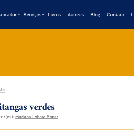
abrador
Serviços
Livros
Autores
Blog
Contato
L
ção
itangas verdes
tor(es):
Mariana Lobato Botter