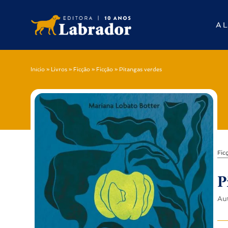
A L
Início
»
Livros
»
Ficção
»
Ficção
»
Pitangas verdes
Fic
P
Au