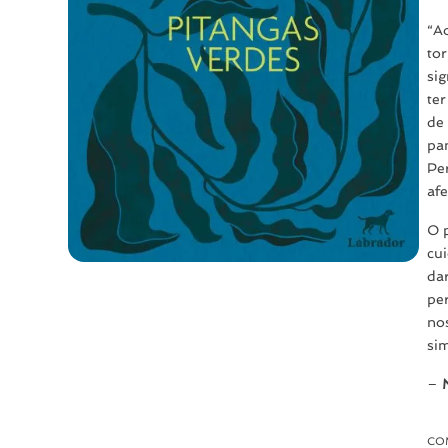
“A
to
sig
te
de
pa
Pe
afe
O 
cu
da
pe
no
sim
–
CO