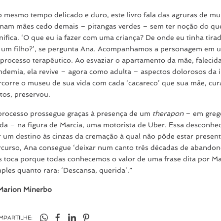
o mesmo tempo delicado e duro, este livro fala das agruras de mu
rnam mães cedo demais – pitangas verdes – sem ter noção do que
nifica. ‘O que eu ia fazer com uma criança? De onde eu tinha tirad
r um filho?’, se pergunta Ana. Acompanhamos a personagem em 
 processo terapêutico. Ao esvaziar o apartamento da mãe, falecid
ndemia, ela revive – agora como adulta – aspectos dolorosos da i
rcorre o museu de sua vida com cada ‘cacareco’ que sua mãe, cu
tos, preservou.
processo prossegue graças à presença de um
therapon
– em greg
ida – na figura de Marcia, uma motorista de Uber. Essa desconhec
r um destino às cinzas da cremação à qual não pôde estar present
rcurso, Ana consegue ‘deixar num canto três décadas de abandono
s toca porque todas conhecemos o valor de uma frase dita por Ma
ples quanto rara: ‘Descansa, querida’.”
Marion Minerbo
MPARTILHE: