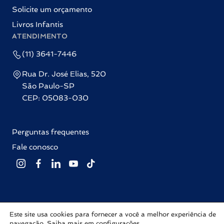
Solicite um orçamento
Livros Infantis
ATENDIMENTO
(11) 3641-7446
Rua Dr. José Elias, 520
São Paulo-SP
CEP: 05083-030
Perguntas frequentes
Fale conosco
Este site usa cookies para fornecer a você a melhor experiência de
Editora Labrador © 2026 Todos os direitos reservados |
Política de
navegação. Saiba mais em
configurações
.