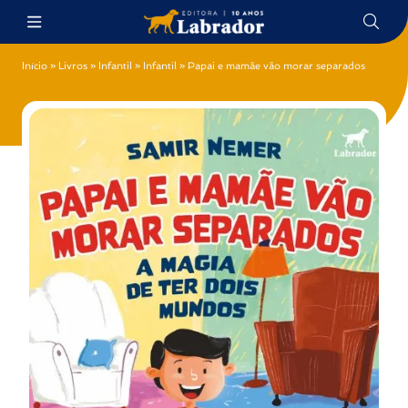
Início
»
Livros
»
Infantil
»
Infantil
»
Papai e mamãe vão morar separados