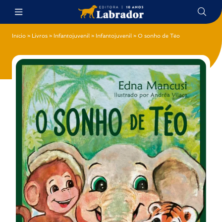
Início
»
Livros
»
Infantojuvenil
»
Infantojuvenil
»
O sonho de Téo