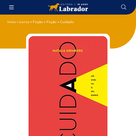
Início
»
Livros
»
Ficção
»
Ficção
»
Cuidado