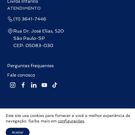
Livros Infantis
ATENDIMENTO
(11) 3641-7446
Rua Dr. José Elias, 520
São Paulo-SP
CEP: 05083-030
Perguntas frequentes
Fale conosco
Este site usa cookies para fornecer a você a melhor experiência de
Editora Labrador © 2026 Todos os direitos reservados |
Política de
navegação. Saiba mais em
configurações
.
privacidade
Com ♥ por
Inovalize
Aceitar