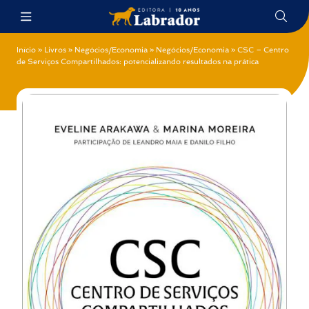
Início
»
Livros
»
Negócios/Economia
»
Negócios/Economia
»
CSC – Centro
de Serviços Compartilhados: potencializando resultados na prática