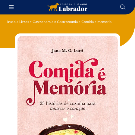
Início
»
Livros
»
Gastronomia
»
Gastronomia
»
Comida é memória