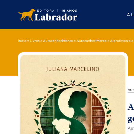
A L
Início
»
Livros
»
Autoconhecimento
»
Autoconhecimento
»
A professora e 
Aut
A
g
Au