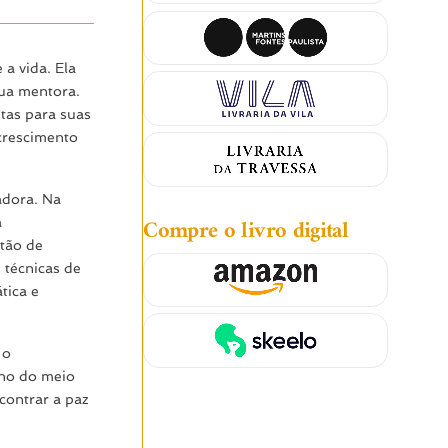
a vida. Ela
sua mentora.
tas para suas
crescimento
adora. Na
Compre o livro digital
a
tão de
 técnicas de
tica e
 o
ho do meio
contrar a paz