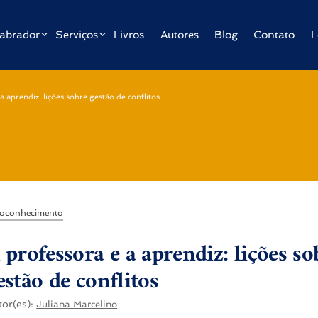
abrador
Serviços
Livros
Autores
Blog
Contato
L
a aprendiz: lições sobre gestão de conflitos
oconhecimento
 professora e a aprendiz: lições so
estão de conflitos
tor(es):
Juliana Marcelino