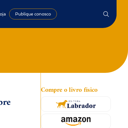
oja
Publique conosco
Compre o livro físico
bre