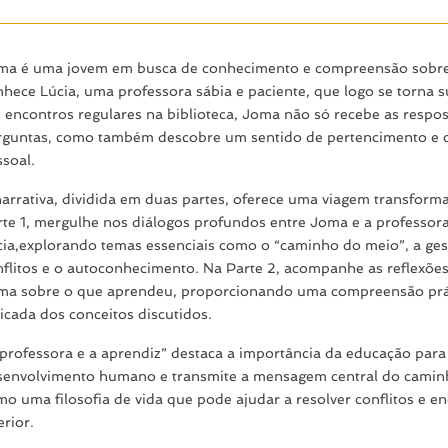
ma é uma jovem em busca de conhecimento e compreensão sobre 
nhece Lúcia, uma professora sábia e paciente, que logo se torna 
 encontros regulares na biblioteca, Joma não só recebe as respos
rguntas, como também descobre um sentido de pertencimento e 
ssoal.
narrativa, dividida em duas partes, oferece uma viagem transform
rte 1, mergulhe nos diálogos profundos entre Joma e a professor
cia,explorando temas essenciais como o “caminho do meio”, a ges
nflitos e o autoconhecimento. Na Parte 2, acompanhe as reflexões
ma sobre o que aprendeu, proporcionando uma compreensão prá
icada dos conceitos discutidos.
 professora e a aprendiz” destaca a importância da educação para
senvolvimento humano e transmite a mensagem central do camin
o uma filosofia de vida que pode ajudar a resolver conflitos e en
erior.