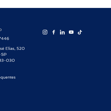
O
-7446
sé Elias, 520
-SP
83-030
equentes