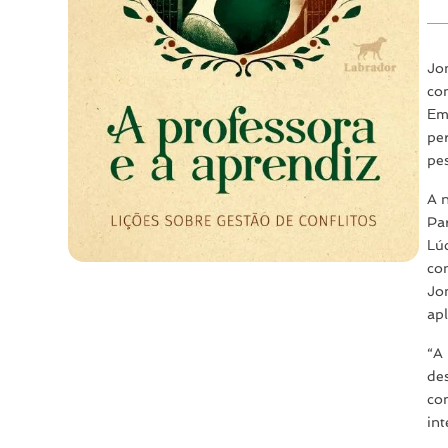
Jo
co
Em
pe
pe
A 
Pa
Lú
co
Jo
apl
“A
de
com
int