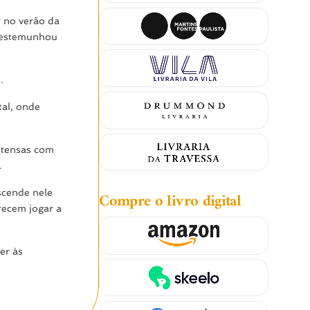
r no verão da
 testemunhou
.
tal, onde
intensas com
.
ascende nele
Compre o livro digital
recem jogar a
er às