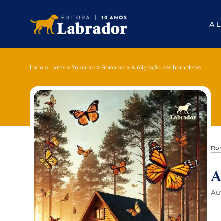
A L
Início
»
Livros
»
Romance
»
Romance
»
A migração das borboletas
Ro
A
Au