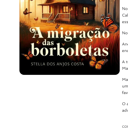
No
Ca
es
No
Ano
en
A 
Ma
Mar
um
fav
O 
ad
CO