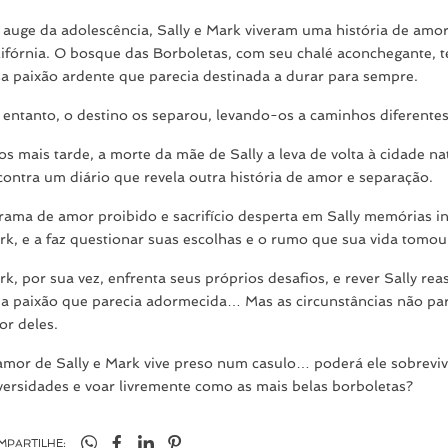
 auge da adolescência, Sally e Mark viveram uma história de amo
lifórnia. O bosque das Borboletas, com seu chalé aconchegante,
sa paixão ardente que parecia destinada a durar para sempre.
 entanto, o destino os separou, levando-os a caminhos diferentes
s mais tarde, a morte da mãe de Sally a leva de volta à cidade na
contra um diário que revela outra história de amor e separação.
trama de amor proibido e sacrifício desperta em Sally memórias 
rk, e a faz questionar suas escolhas e o rumo que sua vida tomou
k, por sua vez, enfrenta seus próprios desafios, e rever Sally re
a paixão que parecia adormecida… Mas as circunstâncias não pa
or deles.
amor de Sally e Mark vive preso num casulo… poderá ele sobreviv
versidades e voar livremente como as mais belas borboletas?
MPARTILHE: