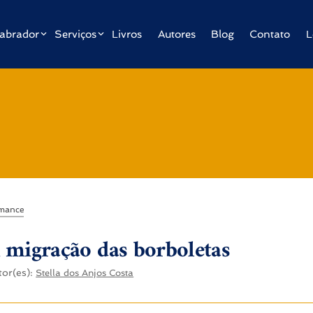
abrador
Serviços
Livros
Autores
Blog
Contato
L
mance
 migração das borboletas
tor(es):
Stella dos Anjos Costa