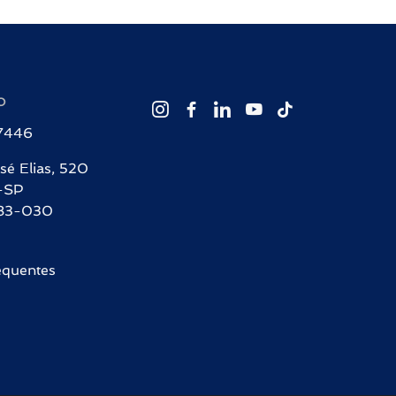
O
-7446
sé Elias, 520
-SP
83-030
equentes