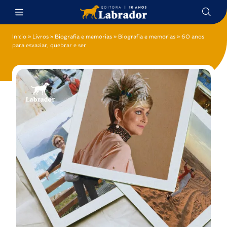
Início
»
Livros
»
Biografia e memórias
»
Biografia e memórias
»
60 anos
para esvaziar, quebrar e ser