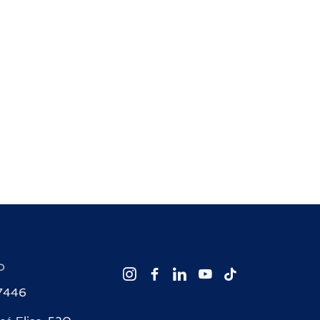
O
-7446