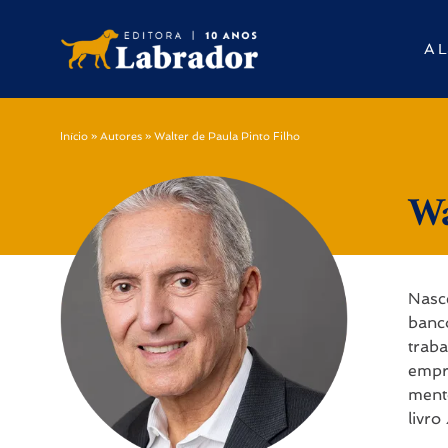
A L
Início
»
Autores
»
Walter de Paula Pinto Filho
Wa
Nasc
banc
trab
empre
mento
livro