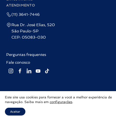
ATENDIMENTO
(11) 3641-7446
Rua Dr. José Elias, 520
São Paulo-SP
CEP: 05083-030
Perguntas frequentes
Fale conosco
Este site usa cookies para fornecer a você a melhor experiência de
Editora Labrador © 2026 Todos os direitos reservados |
Política de
navegação. Saiba mais em
configurações
.
privacidade
Com ♥ por
Inovalize
Aceitar