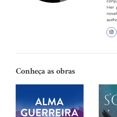
conju
Her g
nove
autho
Conheça as obras