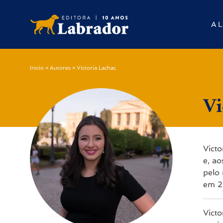
A L
Início
»
Autores
»
Victoria Lachac
Vi
Vict
e, ao
pelo 
em 2
Vict