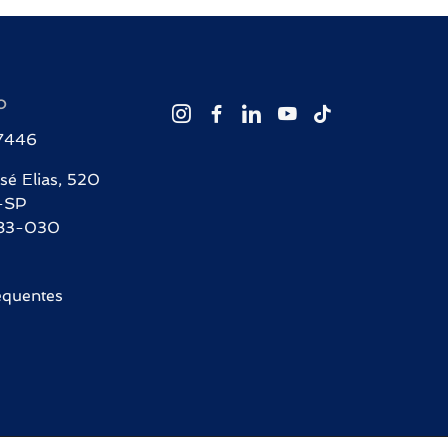
O
-7446
sé Elias, 520
-SP
83-030
equentes