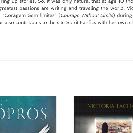
ring up stories. So, it was only natural that at age 10 
reatest passions are writing and traveling the world. Vi
l “Coragem Sem limites” (
Courage Without Limits
) during
r also contributes to the site Spirit Fanfics with her own c