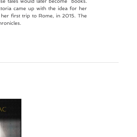
those tales would later become books.
ctoria came up with the idea for her
 her first trip to Rome, in 2015. The
hronicles.