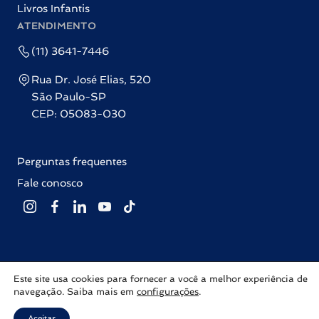
Livros Infantis
ATENDIMENTO
(11) 3641-7446
Rua Dr. José Elias, 520
São Paulo-SP
CEP: 05083-030
Perguntas frequentes
Fale conosco
Este site usa cookies para fornecer a você a melhor experiência de
Editora Labrador © 2026 Todos os direitos reservados |
Política de
navegação. Saiba mais em
configurações
.
privacidade
Com ♥ por
Inovalize
Aceitar