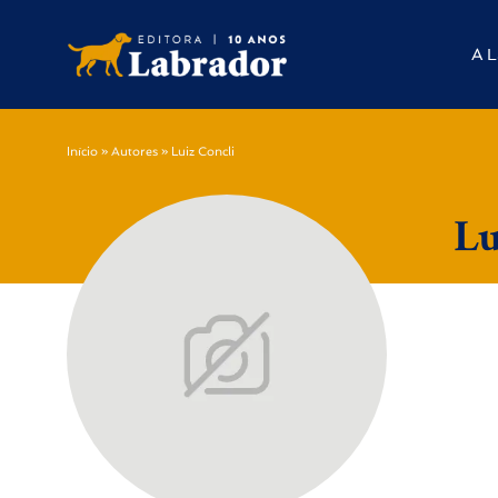
A L
Início
»
Autores
»
Luiz Concli
Lu