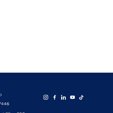
O
-7446