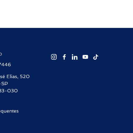
O
-7446
sé Elias, 520
-SP
83-030
equentes