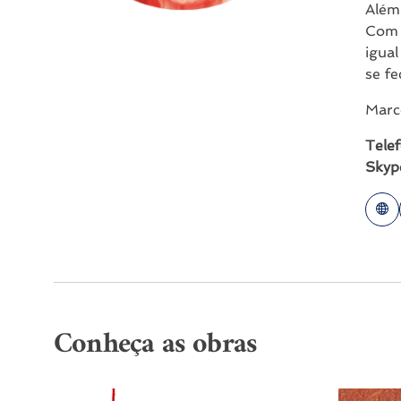
Além 
Com t
igual
se fe
Marce
Telef
Skyp
Conheça as obras