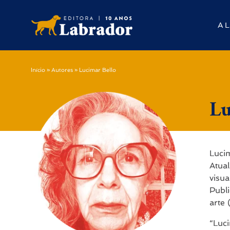
A L
Início
»
Autores
»
Lucimar Bello
Lu
Lucim
Atua
visua
Publi
arte 
“Luci