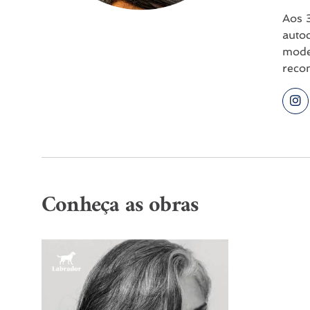
Aos 3
auto
mode
reco
Conheça as obras