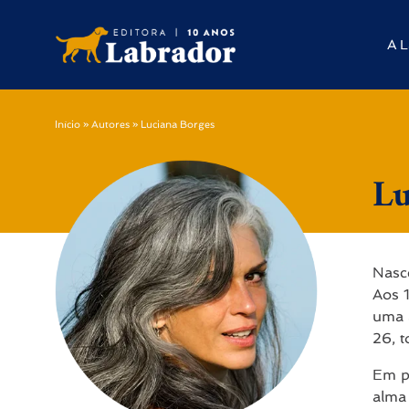
A L
Início
»
Autores
»
Luciana Borges
Lu
Nasce
Aos 1
uma 
26, 
Em pa
alma 