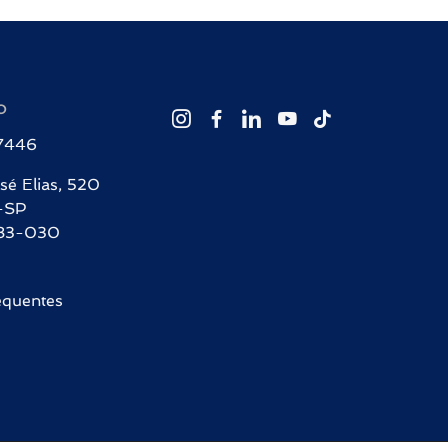
O
-7446
sé Elias, 520
-SP
83-030
equentes