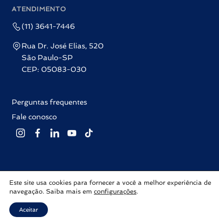
ATENDIMENTO
(11) 3641-7446
Rua Dr. José Elias, 520
São Paulo-SP
CEP: 05083-030
Perguntas frequentes
Fale conosco
Este site usa cookies para fornecer a você a melhor experiência de
Editora Labrador © 2026 Todos os direitos reservados |
Política de
navegação. Saiba mais em
configurações
.
privacidade
Com ♥ por
Inovalize
Aceitar