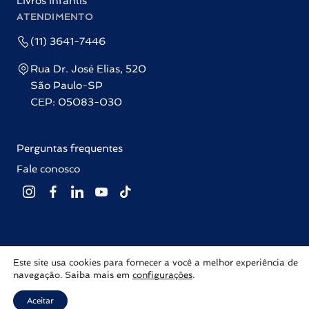
Livros Infantis
ATENDIMENTO
(11) 3641-7446
Rua Dr. José Elias, 520
São Paulo-SP
CEP: 05083-030
Perguntas frequentes
Fale conosco
Este site usa cookies para fornecer a você a melhor experiência de
Editora Labrador © 2026 Todos os direitos reservados |
Política de
navegação. Saiba mais em
configurações
.
privacidade
Com ♥ por
Inovalize
Aceitar